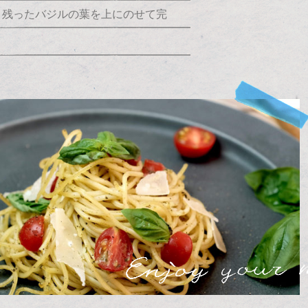
残ったバジルの葉を上にのせて完
。