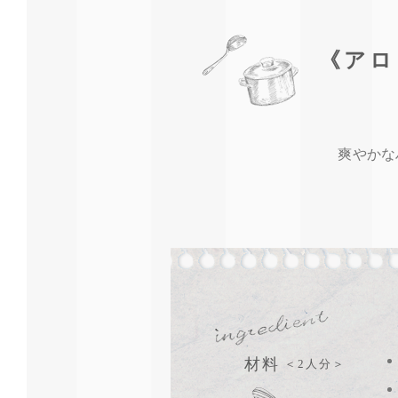
《アロ
爽やかな
材料
＜2人分＞