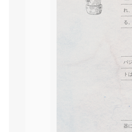
れ
る
バ
ト
器