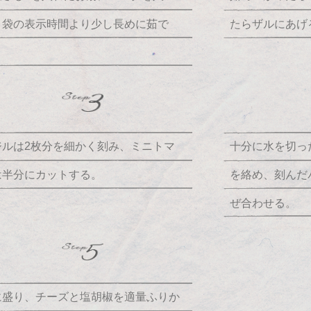
、袋の表示時間より少し長めに茹で
たらザルにあげ
。
ジルは2枚分を細かく刻み、ミニトマ
十分に水を切った
は半分にカットする。
を絡め、刻んだ
ぜ合わせる。
に盛り、チーズと塩胡椒を適量ふりか