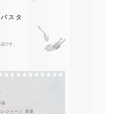
gパスタ
一品です。
6個
ノレジャーノ 適量