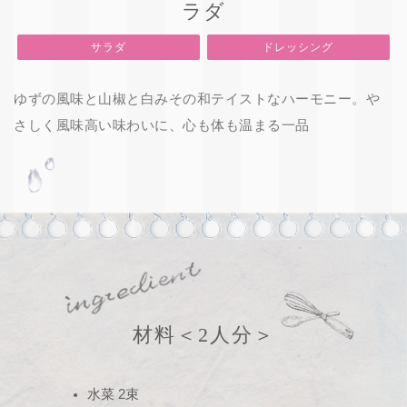
ラダ
サラダ
ドレッシング
ゆずの風味と山椒と白みその和テイストなハーモニー。や
さしく風味高い味わいに、心も体も温まる一品
材料
＜2人分＞
水菜 2束