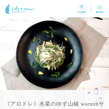
《アロドレ》水菜のゆず山椒 warmthサ