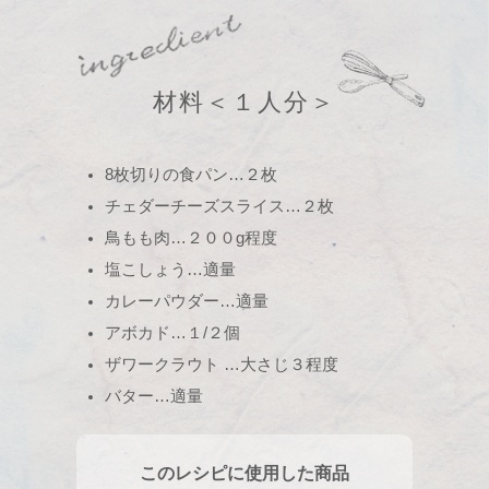
材料
＜１人分＞
8枚切りの食パン…２枚
チェダーチーズスライス…２枚
鳥もも肉…２００g程度
塩こしょう…適量
カレーパウダー…適量
アボカド…１/２個
ザワークラウト …大さじ３程度
バター…適量
このレシピに使用した商品